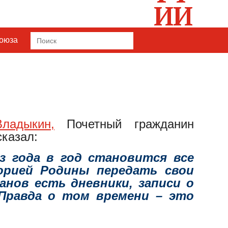
Союза
Search
for:
ладыкин,
Почетный гражданин
сказал:
з года в год становится все
орией Родины передать свои
нов есть дневники, записи о
Правда о том времени – это