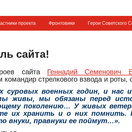
астники проекта
Фронтовики
Герои Советского 
ль сайта!
ероев сайта
Геннадий Семенович В
 командир стрелкового взвода и роты, 
суровых военных годин, и нас и
мы живы, мы обязаны перед ист
щему поколению… У живых ветера
те их хранить и о них помнить. 
что внуки, правнуки ее поймут…».