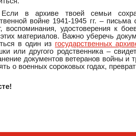
иться.
 Если в архиве твоей семьи сохр
твенной войне 1941-1945 гг. – письма 
т, воспоминания, удостоверения к бое
этих материалов. Важно уберечь докуме
иться в один из
государственных архив
ки или другого родственника – свиде
анение документов ветеранов войны и 
ть о военных сороковых годах, превра
те!