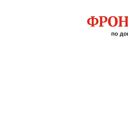
ФРОН
по до