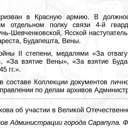
ризван в Красную армию. В должност
-м отдельном полку связи 4-й гвар
унь-Шевченковской, Ясской наступатель
хареста, Будапешта, Вены.
йны II степени, медалями «За отвагу
», «За взятие Вены», «За взятие Буд
5 гг.».
в составе Коллекции документов личн
Управлении по делам архивов Админист
ова об участии в Великой Отечественной
в Администрации города Сарапула. Ф. Р-