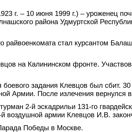
23 г. – 10 июня 1999 г.) – уроженец п
лнашского района Удмуртской Республик
ого райвоенкомата стал курсантом Бала
евцов на Калининском фронте. Участвов
я боевого задания Клевцов был сбит. 3
ой Армии. После излечения вернулся в
урман 2-й эскадрильи 131-го гвардейск
й воздушной армии Клевцов И.В. закон
 Парада Победы в Москве.