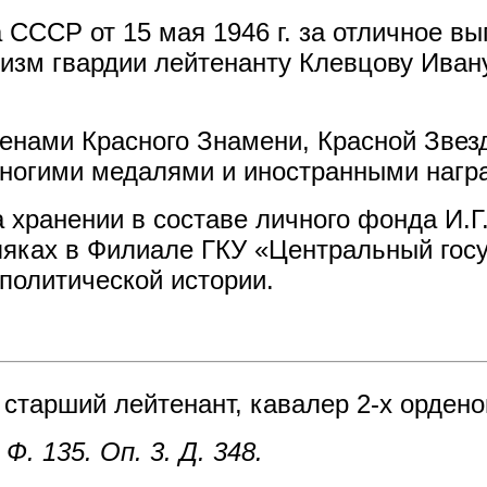
СССР от 15 мая 1946 г. за отличное в
оизм гвардии лейтенанту Клевцову Иван
енами Красного Знамени, Красной Звез
 многими медалями и иностранными нагр
 хранении в составе личного фонда И.Г
ляках в Филиале ГКУ «Центральный гос
политической истории.
тарший лейтенант, кавалер 2-х орденов
 135. Оп. 3. Д. 348.