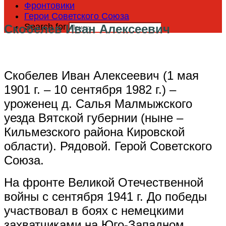
Фронтовики
Герои Советского Союза
Search for:
Скобелев Иван Алексеевич
Скобелев Иван Алексеевич (1 мая
1901 г. – 10 сентября 1982 г.) –
уроженец д. Салья Малмыжского
уезда Вятской губернии (ныне –
Кильмезского района Кировской
области). Рядовой. Герой Советского
Союза.
На фронте Великой Отечественной
войны с сентября 1941 г. До победы
участвовал в боях с немецкими
захватчиками на Юго-Западном,