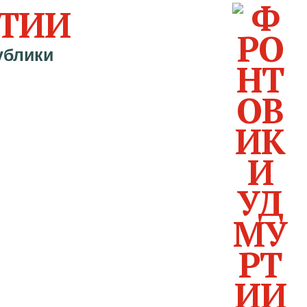
ТИИ
ублики