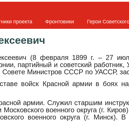
тники проекта
Фронтовики
Герои Советског
ексеевич
ксеевич (8 февраля 1899 г. – 27 июл
рнии, партийный и советский работник,
и Совете Министров СССР по УАССР, за
составе войск Красной армии в боях н
 Красной армии. Служил старшим инстру
Московского военного округа (г. Киров)
овского военного округа (г. Минск). В