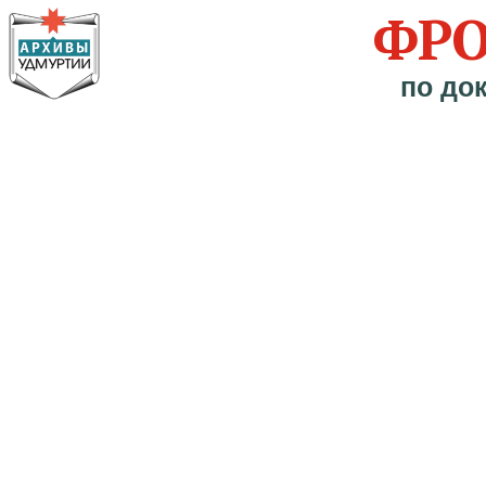
ФРО
по до