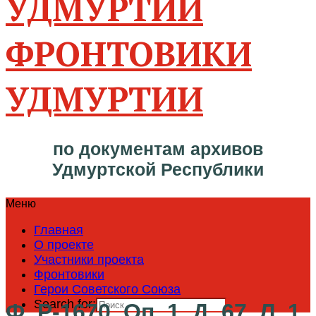
ФРОНТОВИКИ
УДМУРТИИ
по документам архивов
Удмуртской Республики
Меню
Главная
О проекте
Участники проекта
Фронтовики
Герои Советского Союза
Search for:
Ф. Р-1670. Оп. 1. Д. 67. Л. 1.