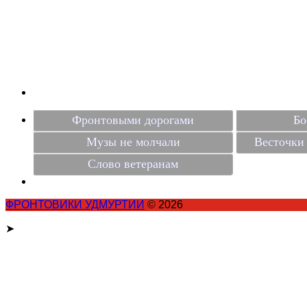
Фронтовыми дорогами
Бо
Музы не молчали
Весточки 
Слово ветеранам
ФРОНТОВИКИ УДМУРТИИ
© 2026
➤