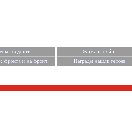
евые подвиги
Жить на войне
с фронта и на фронт
Награды нашли героев