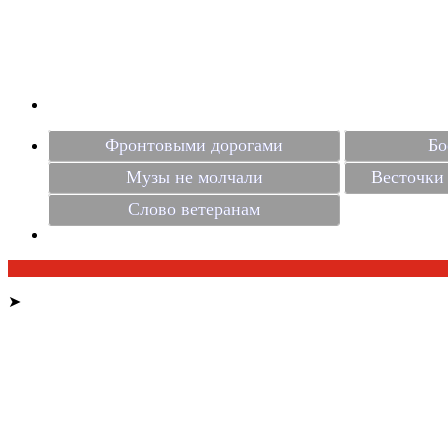
Фронтовыми дорогами
Бо
Музы не молчали
Весточки 
Слово ветеранам
➤