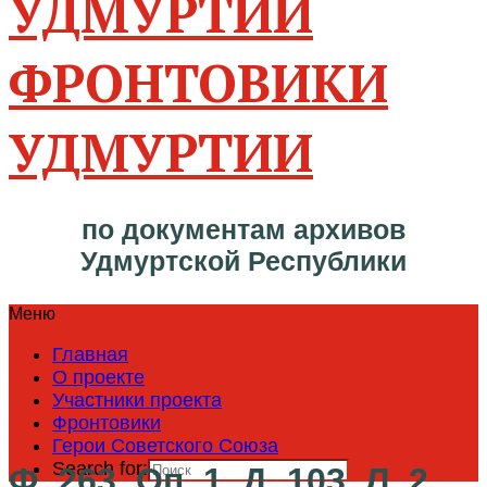
ФРОНТОВИКИ
УДМУРТИИ
по документам архивов
Удмуртской Республики
Меню
Главная
О проекте
Участники проекта
Фронтовики
Герои Советского Союза
Search for:
Ф. 263. Оп. 1. Д. 103. Л. 2.