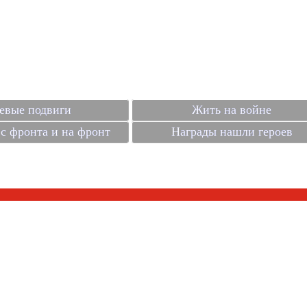
евые подвиги
Жить на войне
с фронта и на фронт
Награды нашли героев