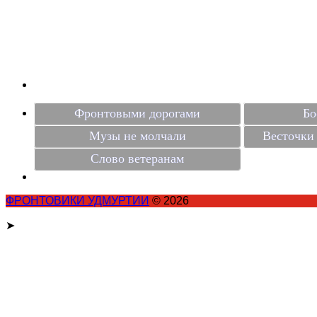
Фронтовыми дорогами
Бо
Музы не молчали
Весточки 
Слово ветеранам
ФРОНТОВИКИ УДМУРТИИ
© 2026
➤