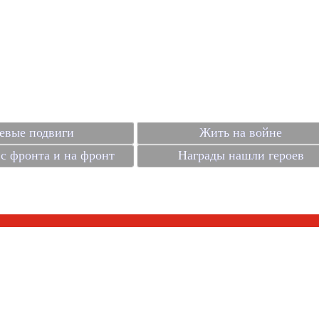
евые подвиги
Жить на войне
с фронта и на фронт
Награды нашли героев