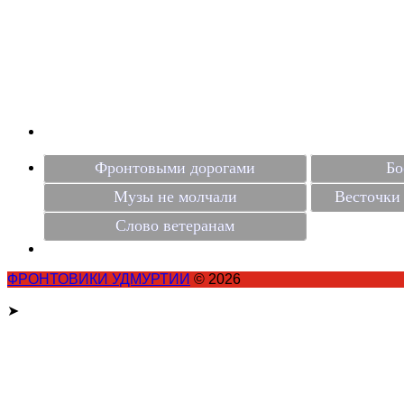
Фронтовыми дорогами
Бо
Музы не молчали
Весточки 
Слово ветеранам
ФРОНТОВИКИ УДМУРТИИ
© 2026
➤